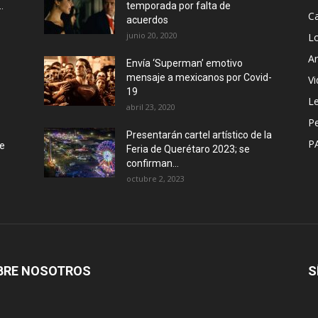
.
temporada por falta de
Ca
acuerdos
junio 20, 2020
L
Ar
Envía ‘Superman’ emotivo
mensaje a mexicanos por Covid-
Vi
19
Le
abril 23, 2020
P
Presentarán cartel artístico de la
P
de
Feria de Querétaro 2023; se
confirman...
octubre 2, 2023
BRE NOSOTROS
S