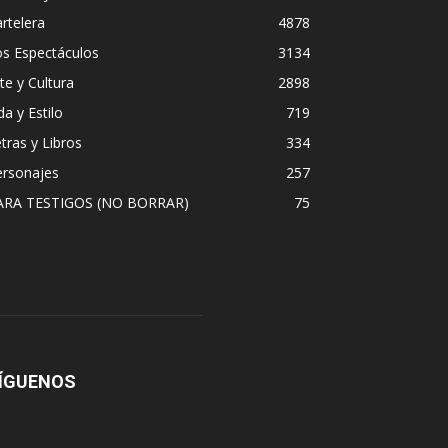
rtelera
4878
os Espectáculos
3134
te y Cultura
2898
da y Estilo
719
tras y Libros
334
ersonajes
257
ARA TESTIGOS (NO BORRAR)
75
ÍGUENOS