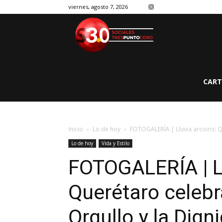
viernes, agosto 7, 2026
CART
Inicio
Lo de hoy
FOTOGALERÍA | Lluvia arcoiris: Q
Lo de hoy
Vida y Estilo
FOTOGALERÍA | Ll
Querétaro celebr
Orgullo y la Dig