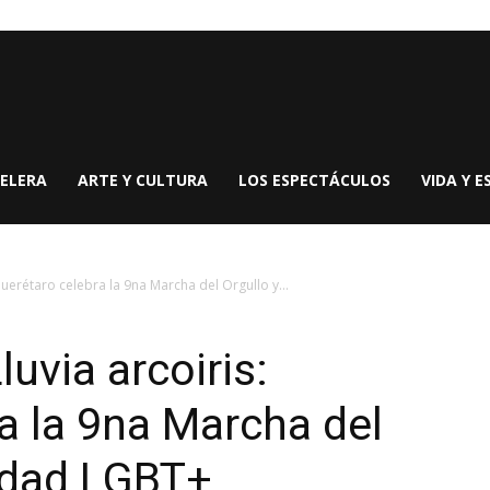
ELERA
ARTE Y CULTURA
LOS ESPECTÁCULOS
VIDA Y E
uerétaro celebra la 9na Marcha del Orgullo y...
uvia arcoiris:
a la 9na Marcha del
nidad LGBT+