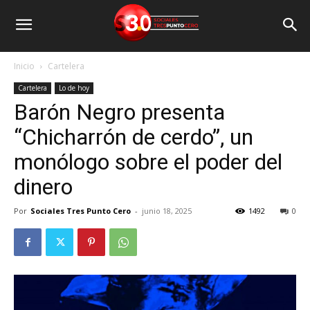
Inicio
Cartelera
Cartelera
Lo de hoy
Barón Negro presenta
“Chicharrón de cerdo”, un
monólogo sobre el poder del
dinero
Por
Sociales Tres Punto Cero
-
junio 18, 2025
1492
0