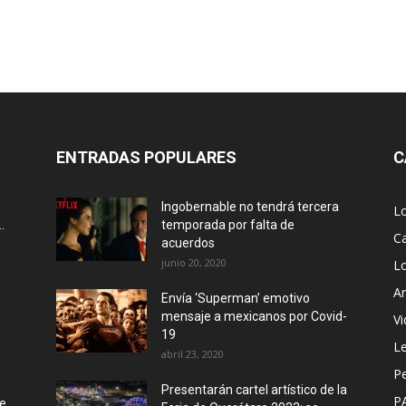
ENTRADAS POPULARES
C
Ingobernable no tendrá tercera
L
.
temporada por falta de
Ca
acuerdos
junio 20, 2020
L
Ar
Envía ‘Superman’ emotivo
mensaje a mexicanos por Covid-
Vi
19
Le
abril 23, 2020
P
Presentarán cartel artístico de la
P
de