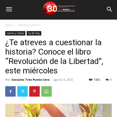
Inicio
Letras y Libros
Letras y Libros
Lo de hoy
¿Te atreves a cuestionar la
historia? Conoce el libro
“Revolución de la Libertad”,
este miércoles
Por
Sociales Tres Punto Cero
-
agosto 6, 2025
1505
0