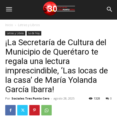
Inicio
Letras y Libros
Letras y Libros
Lo de hoy
¡La Secretaría de Cultura del
Municipio de Querétaro te
regala una lectura
imprescindible, ‘Las locas de
la casa’ de María Yolanda
García Ibarra!
Por
Sociales Tres Punto Cero
-
agosto 28, 2025
1328
0