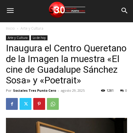
Inicio
Arte y Cultura
Arte y Cultura
Lo de hoy
Inaugura el Centro Queretano
de la Imagen la muestra «El
cine de Guadalupe Sánchez
Sosa» y «Poetrait»
Por
Sociales Tres Punto Cero
-
agosto 29, 2025
1281
0