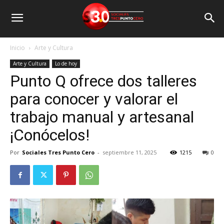
Inicio
Arte y Cultura
Arte y Cultura
Lo de hoy
Punto Q ofrece dos talleres
para conocer y valorar el
trabajo manual y artesanal
¡Conócelos!
Por
Sociales Tres Punto Cero
-
septiembre 11, 2025
1215
0