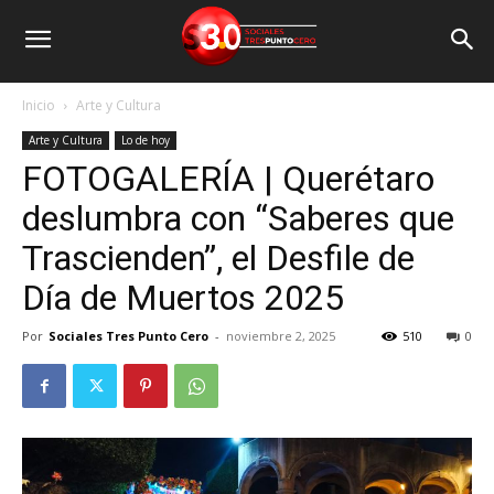
Inicio
Arte y Cultura
Arte y Cultura
Lo de hoy
FOTOGALERÍA | Querétaro
deslumbra con “Saberes que
Trascienden”, el Desfile de
Día de Muertos 2025
Por
Sociales Tres Punto Cero
-
noviembre 2, 2025
510
0