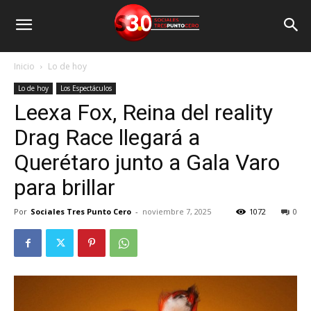
Inicio
Lo de hoy
Lo de hoy
Los Espectáculos
Leexa Fox, Reina del reality
Drag Race llegará a
Querétaro junto a Gala Varo
para brillar
Por
Sociales Tres Punto Cero
-
noviembre 7, 2025
1072
0