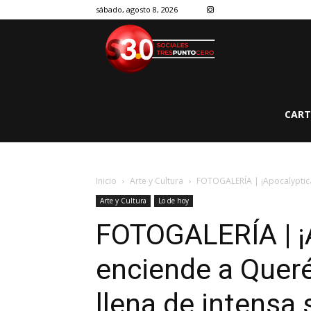
sábado, agosto 8, 2026
CART
Inicio
Arte y Cultura
FOTOGALERÍA | ¡Apocalyptica 
Arte y Cultura
Lo de hoy
FOTOGALERÍA | ¡
enciende a Quer
llena de intensa