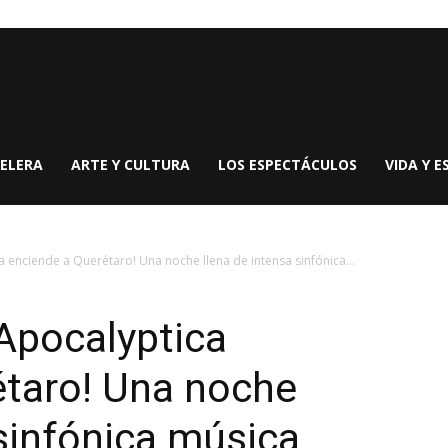
ELERA
ARTE Y CULTURA
LOS ESPECTÁCULOS
VIDA Y E
enciende a Querétaro! Una noche llena de intensa sinfónica...
Apocalyptica
étaro! Una noche
 sinfónica música