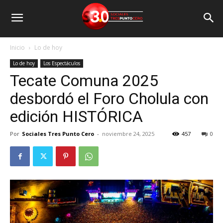
Inicio
Lo de hoy
Lo de hoy
Los Espectáculos
Tecate Comuna 2025
desbordó el Foro Cholula con
edición HISTÓRICA
Por
Sociales Tres Punto Cero
-
noviembre 24, 2025
457
0