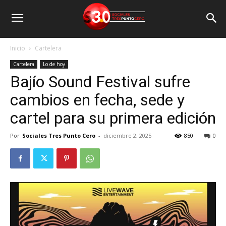
Inicio
Cartelera
Cartelera
Lo de hoy
Bajío Sound Festival sufre
cambios en fecha, sede y
cartel para su primera edición
Por
Sociales Tres Punto Cero
-
diciembre 2, 2025
850
0