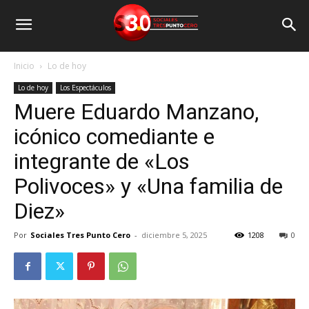
Inicio
Lo de hoy
Lo de hoy
Los Espectáculos
Muere Eduardo Manzano,
icónico comediante e
integrante de «Los
Polivoces» y «Una familia de
Diez»
Por
Sociales Tres Punto Cero
-
diciembre 5, 2025
1208
0