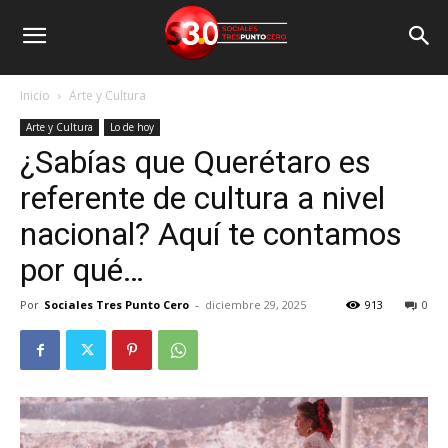
Inicio
Arte y Cultura
Arte y Cultura
Lo de hoy
¿Sabías que Querétaro es
referente de cultura a nivel
nacional? Aquí te contamos
por qué…
Por
Sociales Tres Punto Cero
-
diciembre 29, 2025
913
0