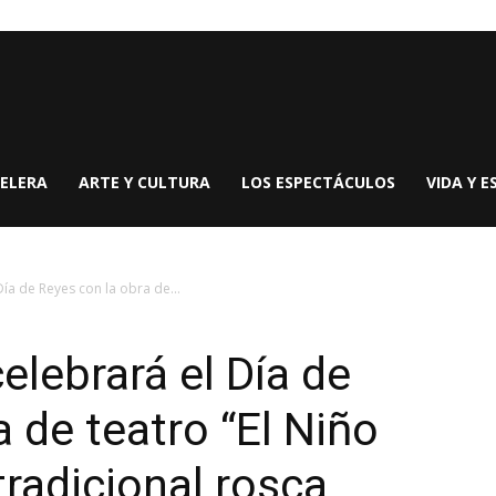
ELERA
ARTE Y CULTURA
LOS ESPECTÁCULOS
VIDA Y E
Día de Reyes con la obra de...
elebrará el Día de
 de teatro “El Niño
tradicional rosca