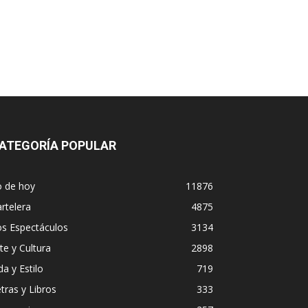
ATEGORÍA POPULAR
o de hoy
11876
rtelera
4875
os Espectáculos
3134
te y Cultura
2898
da y Estilo
719
tras y Libros
333