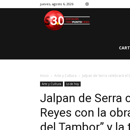
jueves, agosto 6, 2026
CART
Inicio
Arte y Cultura
Jalpan de Serra celebrará el 
Arte y Cultura
Lo de hoy
Jalpan de Serra c
Reyes con la obra
del Tambor” y la 