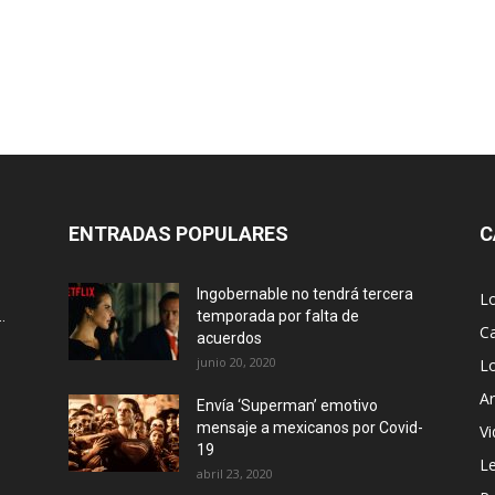
ENTRADAS POPULARES
C
Ingobernable no tendrá tercera
L
.
temporada por falta de
Ca
acuerdos
junio 20, 2020
L
Ar
Envía ‘Superman’ emotivo
mensaje a mexicanos por Covid-
Vi
19
Le
abril 23, 2020