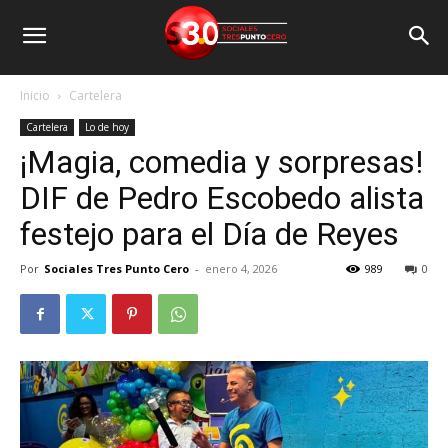
Inicio
Cartelera
Cartelera
Lo de hoy
¡Magia, comedia y sorpresas!
DIF de Pedro Escobedo alista
festejo para el Día de Reyes
Por
Sociales Tres Punto Cero
-
enero 4, 2026
989
0