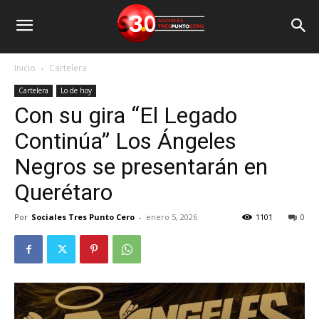
Inicio
Cartelera
Cartelera
Lo de hoy
Con su gira “El Legado
Continúa” Los Ángeles
Negros se presentarán en
Querétaro
Por
Sociales Tres Punto Cero
-
enero 5, 2026
1101
0