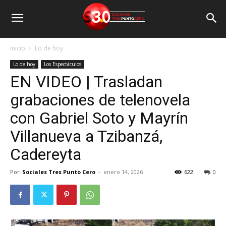
Inicio
Lo de hoy
Lo de hoy
Los Espectáculos
EN VIDEO | Trasladan
grabaciones de telenovela
con Gabriel Soto y Mayrín
Villanueva a Tzibanzá,
Cadereyta
Por
Sociales Tres Punto Cero
-
enero 14, 2026
622
0