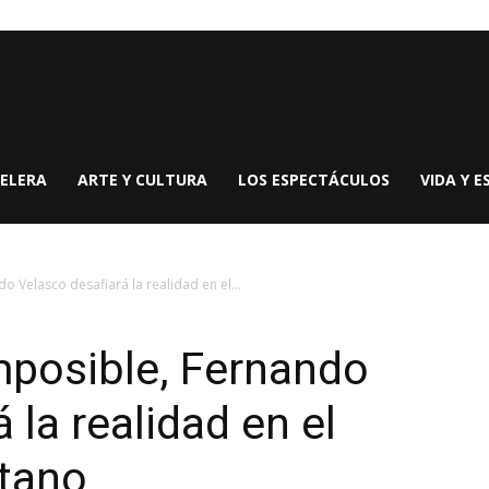
ELERA
ARTE Y CULTURA
LOS ESPECTÁCULOS
VIDA Y E
o Velasco desafiará la realidad en el...
mposible, Fernando
 la realidad en el
itano