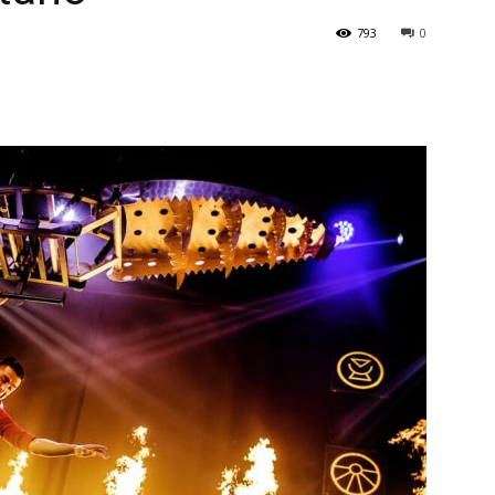
793
0