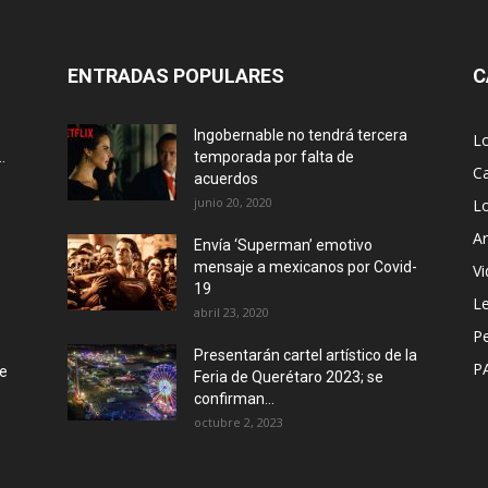
ENTRADAS POPULARES
C
Ingobernable no tendrá tercera
L
.
temporada por falta de
Ca
acuerdos
junio 20, 2020
L
Ar
Envía ‘Superman’ emotivo
mensaje a mexicanos por Covid-
Vi
19
Le
abril 23, 2020
P
Presentarán cartel artístico de la
P
de
Feria de Querétaro 2023; se
confirman...
octubre 2, 2023