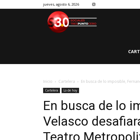
jueves, agosto 6, 2026
CART
Inicio
Cartelera
En busca de lo imposible, Fernand
Cartelera
Lo de hoy
En busca de lo i
Velasco desafiará
Teatro Metropol