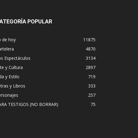
ATEGORÍA POPULAR
o de hoy
11875
rtelera
4870
os Espectáculos
3134
te y Cultura
2897
da y Estilo
719
tras y Libros
333
ersonajes
257
ARA TESTIGOS (NO BORRAR)
75