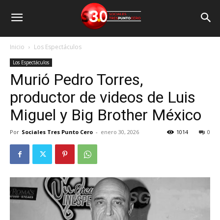
Inicio
Los Espectáculos
Los Espectáculos
Murió Pedro Torres,
productor de videos de Luis
Miguel y Big Brother México
Por
Sociales Tres Punto Cero
-
enero 30, 2026
1014
0