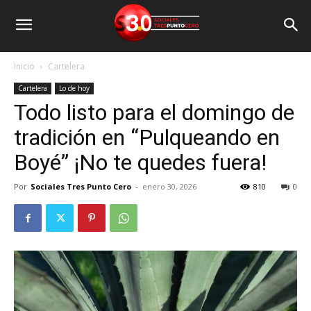
Inicio
Cartelera
Cartelera
Lo de hoy
Todo listo para el domingo de
tradición en “Pulqueando en
Boyé” ¡No te quedes fuera!
Por
Sociales Tres Punto Cero
-
enero 30, 2026
810
0