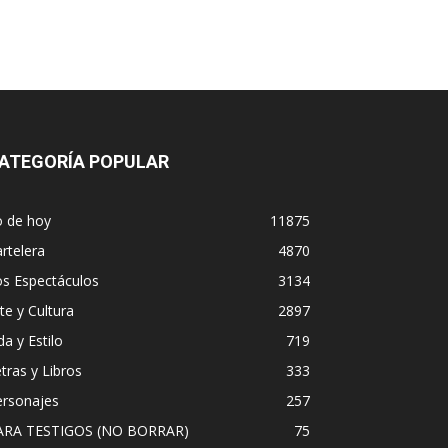
ATEGORÍA POPULAR
o de hoy
11875
rtelera
4870
os Espectáculos
3134
te y Cultura
2897
da y Estilo
719
tras y Libros
333
ersonajes
257
ARA TESTIGOS (NO BORRAR)
75