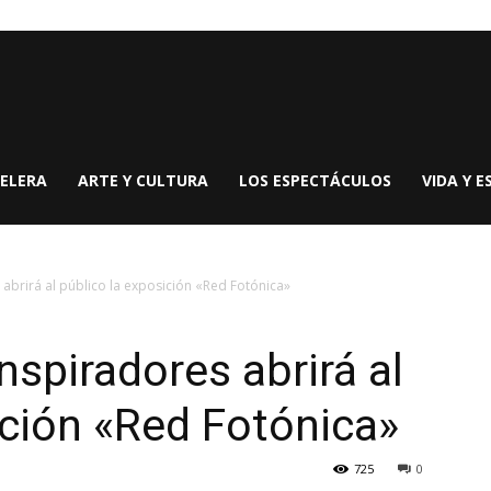
ELERA
ARTE Y CULTURA
LOS ESPECTÁCULOS
VIDA Y E
brirá al público la exposición «Red Fotónica»
spiradores abrirá al
ición «Red Fotónica»
725
0