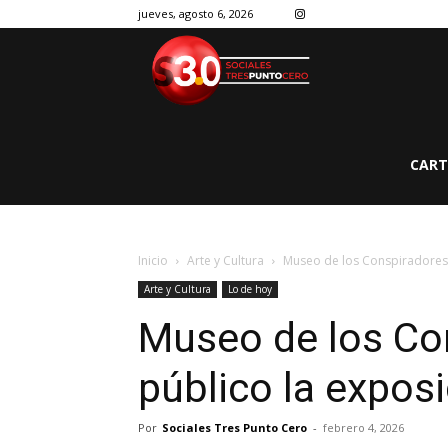
jueves, agosto 6, 2026
CART
Inicio
Arte y Cultura
Museo de los Conspiradores a
Arte y Cultura
Lo de hoy
Museo de los Con
público la expos
Por
Sociales Tres Punto Cero
-
febrero 4, 2026