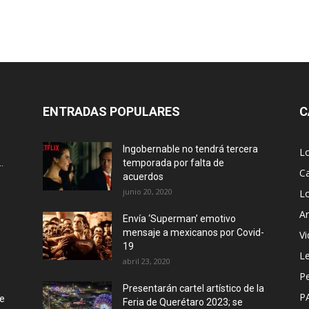
ENTRADAS POPULARES
C
Ingobernable no tendrá tercera
L
.
temporada por falta de
Ca
acuerdos
junio 20, 2020
L
Ar
Envía ‘Superman’ emotivo
mensaje a mexicanos por Covid-
Vi
19
Le
abril 23, 2020
P
Presentarán cartel artístico de la
P
de
Feria de Querétaro 2023; se