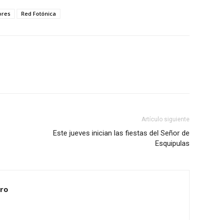
ores
Red Fotónica
Artículo siguiente
Este jueves inician las fiestas del Señor de
Esquipulas
ero