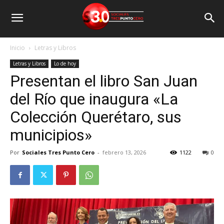
Inicio
Letras y Libros
Letras y Libros
Lo de hoy
Presentan el libro San Juan
del Río que inaugura «La
Colección Querétaro, sus
municipios»
Por
Sociales Tres Punto Cero
-
febrero 13, 2026
1122
0