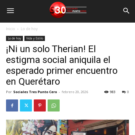
Inicio
Lo de hoy
Lo de hoy
Vida y Estilo
¡Ni un solo Therian! El
estigma social aniquila el
esperado primer encuentro
en Querétaro
Por
Sociales Tres Punto Cero
-
febrero 20, 2026
983
0