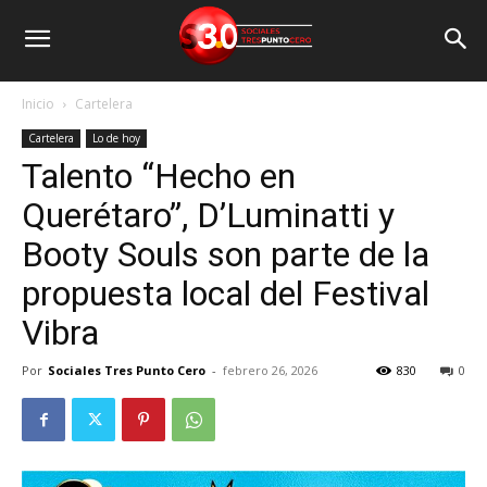
Inicio
Cartelera
Cartelera
Lo de hoy
Talento “Hecho en
Querétaro”, D’Luminatti y
Booty Souls son parte de la
propuesta local del Festival
Vibra
Por
Sociales Tres Punto Cero
-
febrero 26, 2026
830
0