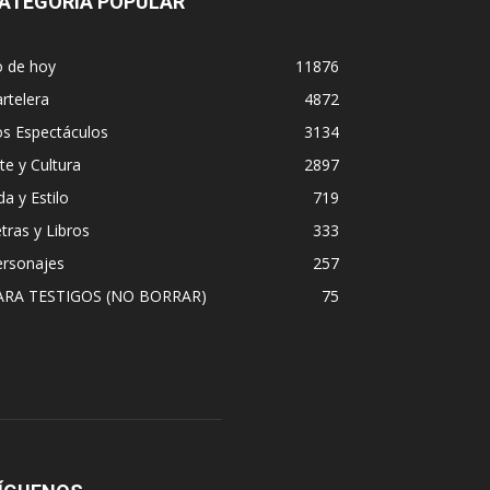
ATEGORÍA POPULAR
o de hoy
11876
rtelera
4872
os Espectáculos
3134
te y Cultura
2897
da y Estilo
719
tras y Libros
333
ersonajes
257
ARA TESTIGOS (NO BORRAR)
75