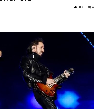
898
0