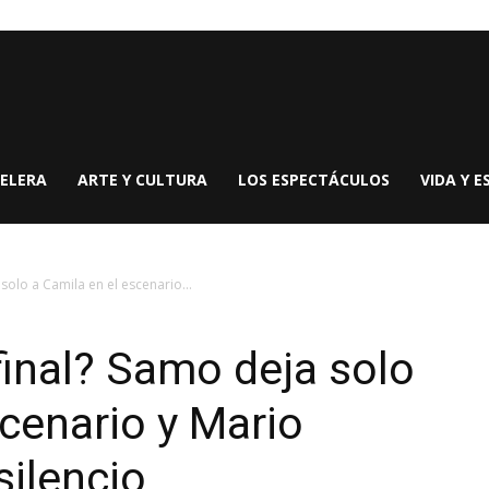
ELERA
ARTE Y CULTURA
LOS ESPECTÁCULOS
VIDA Y E
solo a Camila en el escenario...
final? Samo deja solo
scenario y Mario
ilencio