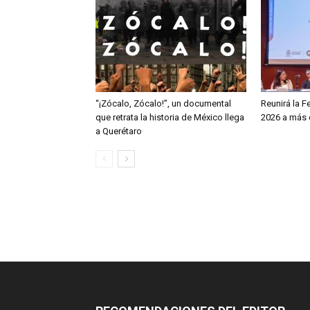
“¡Zócalo, Zócalo!”, un documental
Reunirá la F
que retrata la historia de México llega
2026 a más d
a Querétaro