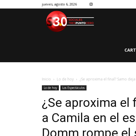
jueves, agosto 6, 2026
CART
Inicio
Lo de hoy
¿Se aproxima el final? Samo deja 
Lo de hoy
Los Espectáculos
¿Se aproxima el 
a Camila en el e
Domm rompe el s