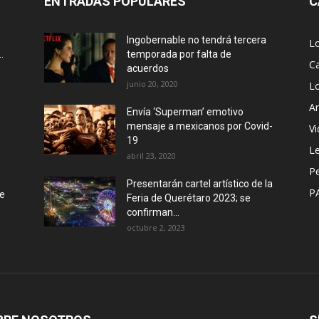
ENTRADAS POPULARES
C
Ingobernable no tendrá tercera
L
.
temporada por falta de
Ca
acuerdos
junio 20, 2020
L
Ar
Envía ‘Superman’ emotivo
mensaje a mexicanos por Covid-
Vi
19
Le
abril 23, 2020
P
Presentarán cartel artístico de la
P
de
Feria de Querétaro 2023; se
confirman...
octubre 2, 2023