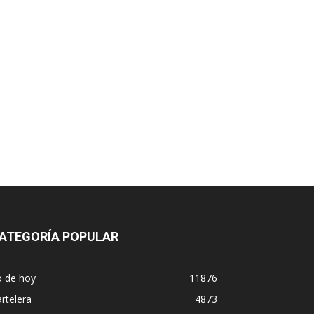
ATEGORÍA POPULAR
o de hoy
11876
rtelera
4873