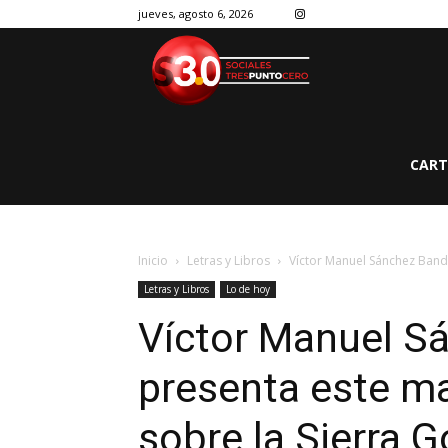
jueves, agosto 6, 2026
CART
Inicio
Letras y Libros
Víctor Manuel Sánchez Banda
Letras y Libros
Lo de hoy
Víctor Manuel S
presenta este ma
sobre la Sierra 