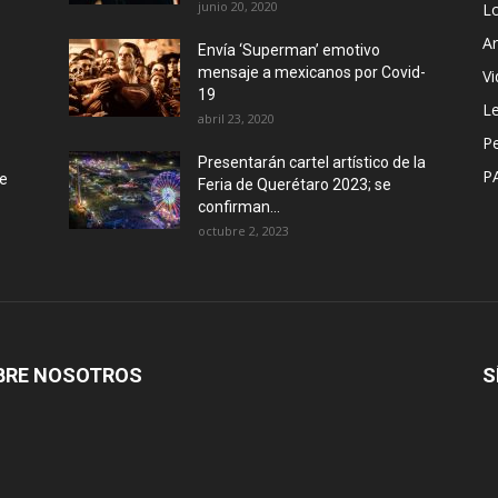
junio 20, 2020
L
Ar
Envía ‘Superman’ emotivo
mensaje a mexicanos por Covid-
Vi
19
Le
abril 23, 2020
P
Presentarán cartel artístico de la
P
de
Feria de Querétaro 2023; se
confirman...
octubre 2, 2023
BRE NOSOTROS
S