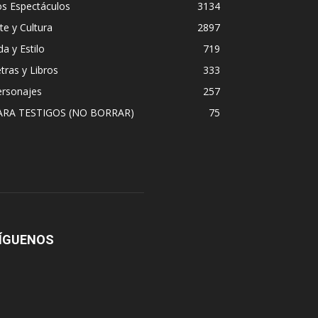
os Espectáculos
3134
te y Cultura
2897
da y Estilo
719
tras y Libros
333
ersonajes
257
ARA TESTIGOS (NO BORRAR)
75
ÍGUENOS