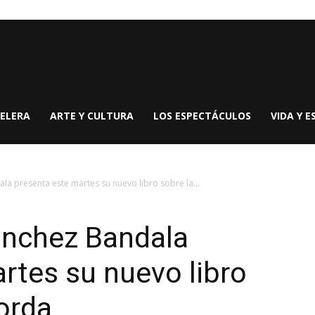
ELERA
ARTE Y CULTURA
LOS ESPECTÁCULOS
VIDA Y E
la presenta este martes su nuevo libro sobre la...
ánchez Bandala
rtes su nuevo libro
Gorda