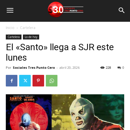
Inicio
Cartelera
Cartelera
Lo de hoy
El «Santo» llega a SJR este
lunes
Por
Sociales Tres Punto Cero
-
abril 20, 2026
228
0