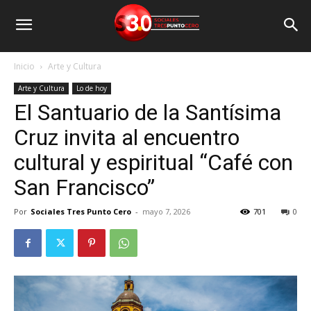
Inicio
Arte y Cultura
Arte y Cultura
Lo de hoy
El Santuario de la Santísima
Cruz invita al encuentro
cultural y espiritual “Café con
San Francisco”
Por
Sociales Tres Punto Cero
-
mayo 7, 2026
701
0