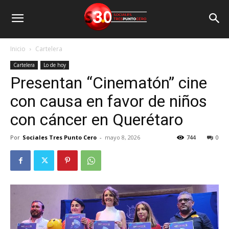
Inicio
Cartelera
Cartelera
Lo de hoy
Presentan “Cinematón” cine
con causa en favor de niños
con cáncer en Querétaro
Por
Sociales Tres Punto Cero
-
mayo 8, 2026
744
0