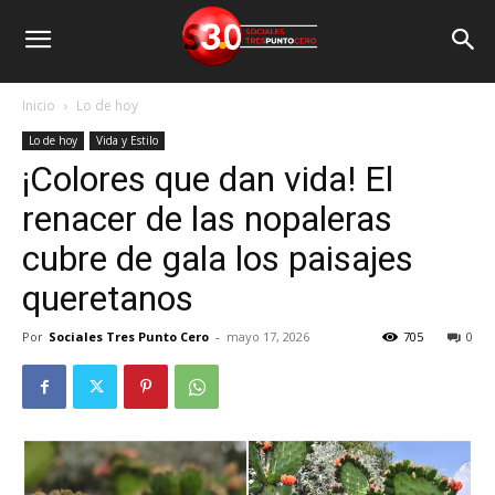
Inicio
Lo de hoy
Lo de hoy
Vida y Estilo
¡Colores que dan vida! El
renacer de las nopaleras
cubre de gala los paisajes
queretanos
Por
Sociales Tres Punto Cero
-
mayo 17, 2026
705
0