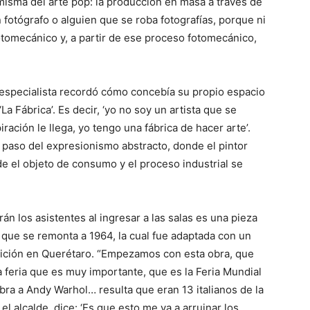
misma del arte pop: la producción en masa a través de
n fotógrafo o alguien que se roba fotografías, porque ni
otomecánico y, a partir de ese proceso fotomecánico,
el especialista recordó cómo concebía su propio espacio
‘La Fábrica’. Es decir, ‘yo no soy un artista que se
piración le llega, yo tengo una fábrica de hacer arte’.
 paso del expresionismo abstracto, donde el pintor
de el objeto de consumo y el proceso industrial se
n los asistentes al ingresar a las salas es una pieza
a que se remonta a 1964, la cual fue adaptada con un
ibición en Querétaro. “Empezamos con esta obra, que
feria que es muy importante, que es la Feria Mundial
ra a Andy Warhol… resulta que eran 13 italianos de la
el alcalde, dice: ‘Es que esto me va a arruinar los