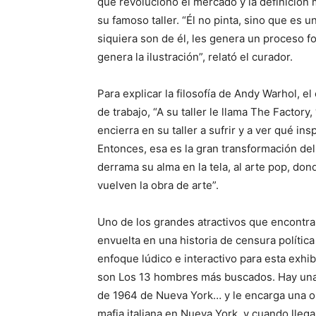
que revolucionó el mercado y la definición 
su famoso taller. “Él no pinta, sino que es u
siquiera son de él, les genera un proceso f
genera la ilustración”, relató el curador.
Para explicar la filosofía de Andy Warhol, 
de trabajo, “A su taller le llama The Factory, 
encierra en su taller a sufrir y a ver qué ins
Entonces, esa es la gran transformación del
derrama su alma en la tela, al arte pop, don
vuelven la obra de arte”.
Uno de los grandes atractivos que encontrará
envuelta en una historia de censura polític
enfoque lúdico e interactivo para esta exh
son Los 13 hombres más buscados. Hay una 
de 1964 de Nueva York… y le encarga una ob
mafia italiana en Nueva York, y cuando llega 