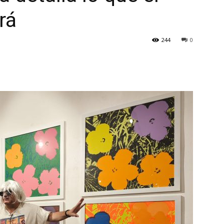
rá
244
0