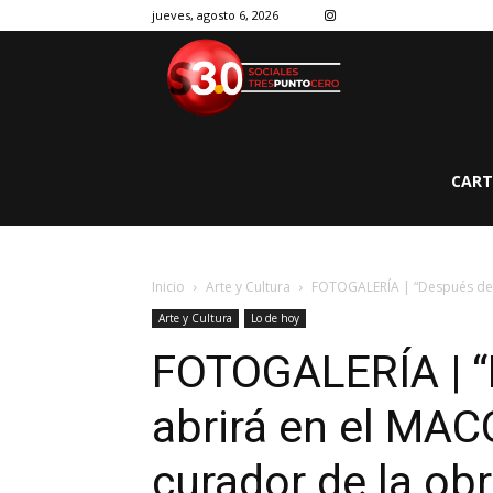
jueves, agosto 6, 2026
CART
Inicio
Arte y Cultura
FOTOGALERÍA | “Después de W
Arte y Cultura
Lo de hoy
FOTOGALERÍA | “
abrirá en el MAC
curador de la obr