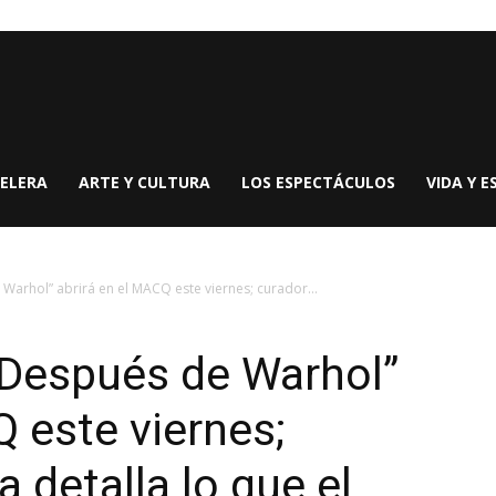
ELERA
ARTE Y CULTURA
LOS ESPECTÁCULOS
VIDA Y E
arhol” abrirá en el MACQ este viernes; curador...
Después de Warhol”
Q este viernes;
a detalla lo que el