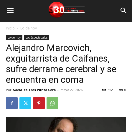
Inicio
Lo de hoy
Lo de hoy
Los Espectáculos
Alejandro Marcovich,
exguitarrista de Caifanes,
sufre derrame cerebral y se
encuentra en coma
Por
Sociales Tres Punto Cero
-
mayo 22, 2026
552
0