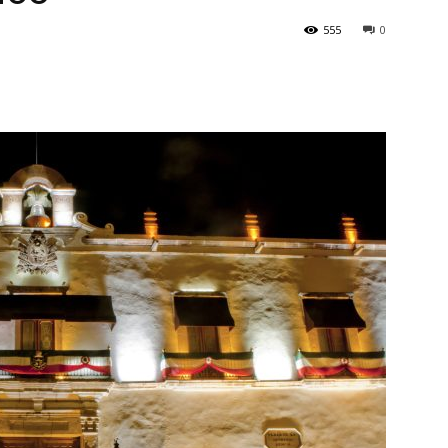
555
0