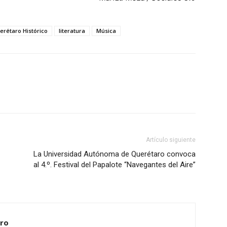
erétaro Histórico
literatura
Música
Artículo siguiente
La Universidad Autónoma de Querétaro convoca
al 4.º. Festival del Papalote “Navegantes del Aire”
ero