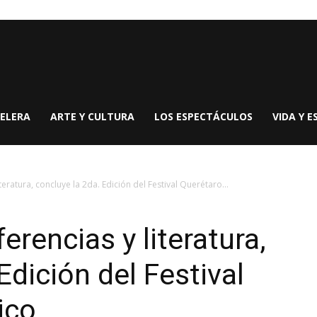
ELERA
ARTE Y CULTURA
LOS ESPECTÁCULOS
VIDA Y E
eratura, concluye la 2da. Edición del Festival Querétaro...
rencias y literatura,
Edición del Festival
ico