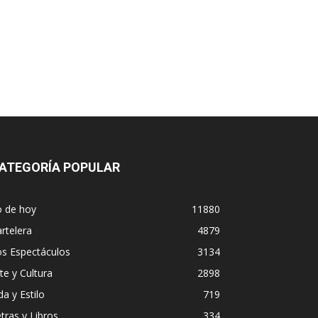
ATEGORÍA POPULAR
o de hoy
11880
rtelera
4879
os Espectáculos
3134
te y Cultura
2898
da y Estilo
719
tras y Libros
334