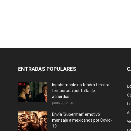
ENTRADAS POPULARES
C
Ingobernable no tendrá tercera
L
.
temporada por falta de
Ca
acuerdos
junio 20, 2020
L
Ar
Envía ‘Superman’ emotivo
mensaje a mexicanos por Covid-
Vi
19
Le