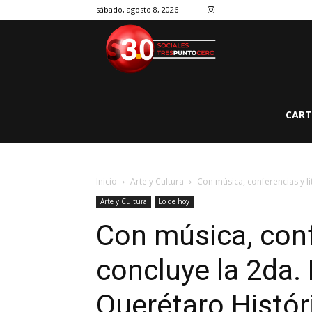
sábado, agosto 8, 2026
CART
Inicio
Arte y Cultura
Con música, conferencias y lit
Arte y Cultura
Lo de hoy
Con música, confe
concluye la 2da. 
Querétaro Histór