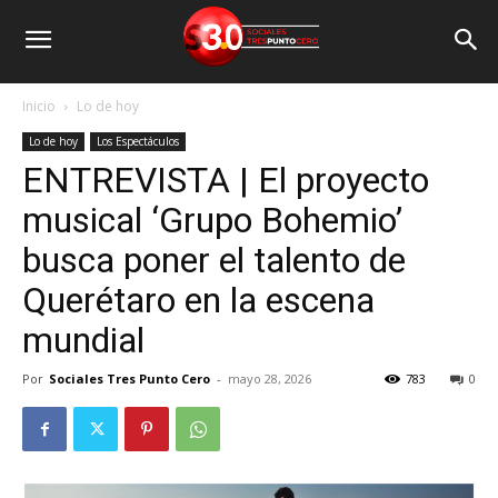
Inicio
Lo de hoy
Lo de hoy
Los Espectáculos
ENTREVISTA | El proyecto
musical ‘Grupo Bohemio’
busca poner el talento de
Querétaro en la escena
mundial
Por
Sociales Tres Punto Cero
-
mayo 28, 2026
783
0