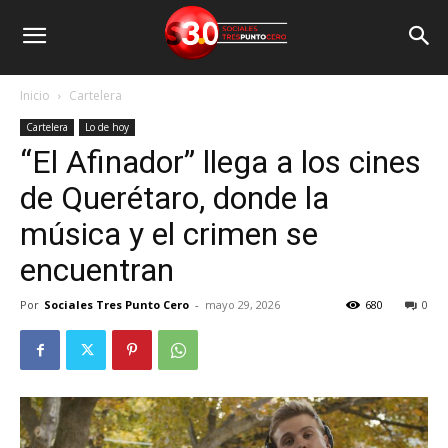
Inicio
Cartelera
Cartelera
Lo de hoy
“El Afinador” llega a los cines
de Querétaro, donde la
música y el crimen se
encuentran
Por
Sociales Tres Punto Cero
-
mayo 29, 2026
680
0