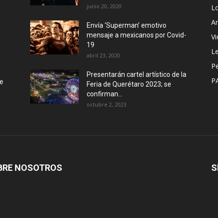
junio 20, 2020
L
Ar
Envía ‘Superman’ emotivo
mensaje a mexicanos por Covid-
Vi
19
Le
abril 23, 2020
P
Presentarán cartel artístico de la
P
de
Feria de Querétaro 2023; se
confirman...
octubre 2, 2023
BRE NOSOTROS
S