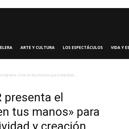
ELERA
ARTE Y CULTURA
LOS ESPECTÁCULOS
VIDA Y E
 programa «Cine en tus manos» para impulsar...
 presenta el
en tus manos» para
ividad y creación