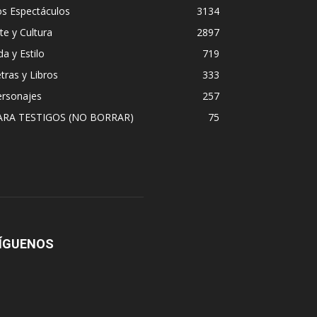
os Espectáculos
3134
te y Cultura
2897
da y Estilo
719
tras y Libros
333
ersonajes
257
ARA TESTIGOS (NO BORRAR)
75
ÍGUENOS