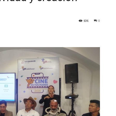
636
0