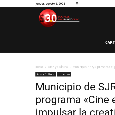
jueves, agosto 6, 2026
CART
Inicio
Arte y Cultura
Municipio de SJR presenta el
Arte y Cultura
Lo de hoy
Municipio de SJR
programa «Cine 
impulsar la creat