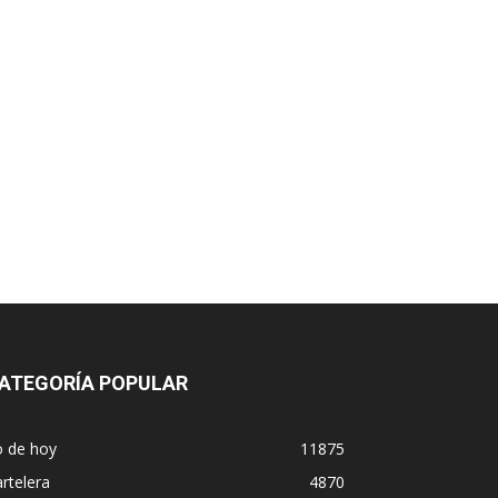
ATEGORÍA POPULAR
o de hoy
11875
rtelera
4870