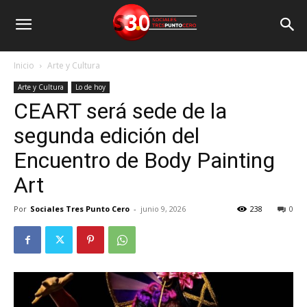
Inicio
Arte y Cultura
Arte y Cultura
Lo de hoy
CEART será sede de la
segunda edición del
Encuentro de Body Painting
Art
Por
Sociales Tres Punto Cero
-
junio 9, 2026
238
0