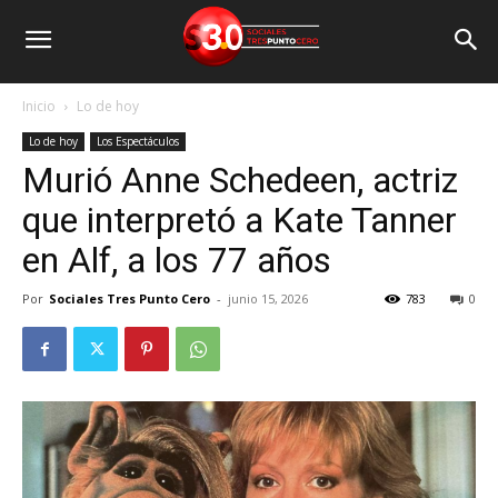
Inicio
Lo de hoy
Lo de hoy
Los Espectáculos
Murió Anne Schedeen, actriz
que interpretó a Kate Tanner
en Alf, a los 77 años
Por
Sociales Tres Punto Cero
-
junio 15, 2026
783
0