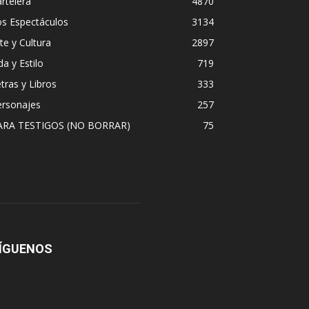
rtelera
4870
os Espectáculos
3134
te y Cultura
2897
da y Estilo
719
tras y Libros
333
ersonajes
257
ARA TESTIGOS (NO BORRAR)
75
ÍGUENOS