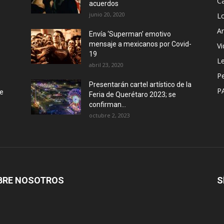
Ca
acuerdos
junio 20, 2020
L
Ar
Envía ‘Superman’ emotivo
mensaje a mexicanos por Covid-
Vi
19
Le
abril 23, 2020
P
Presentarán cartel artístico de la
P
de
Feria de Querétaro 2023; se
confirman...
octubre 2, 2023
BRE NOSOTROS
S