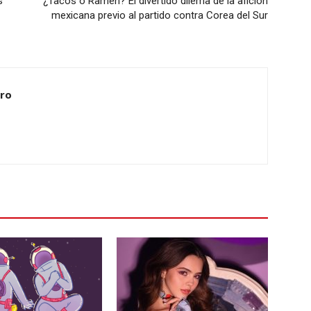
s
¿Tacos o Ramen? El divertido dilema de la afición
mexicana previo al partido contra Corea del Sur
ero