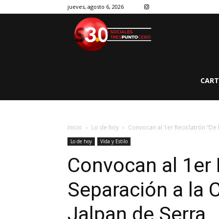
jueves, agosto 6, 2026
CART
Inicio
Lo de hoy
Convocan al 1er Reciclatrón “De l
Lo de hoy
Vida y Estilo
Convocan al 1er 
Separación a la 
Jalpan de Serra