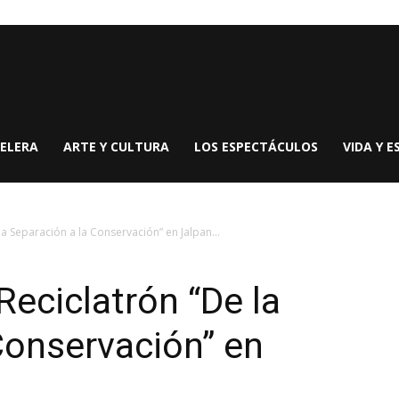
ELERA
ARTE Y CULTURA
LOS ESPECTÁCULOS
VIDA Y E
a Separación a la Conservación” en Jalpan...
Reciclatrón “De la
Conservación” en