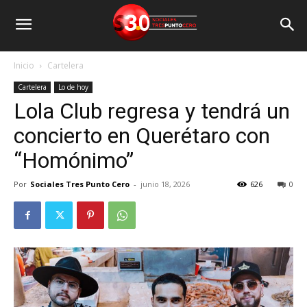
Inicio
Cartelera
Cartelera
Lo de hoy
Lola Club regresa y tendrá un
concierto en Querétaro con
“Homónimo”
Por
Sociales Tres Punto Cero
-
junio 18, 2026
626
0