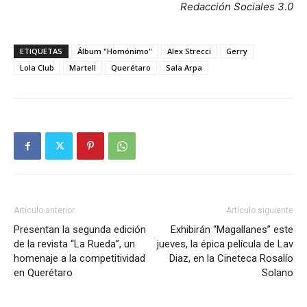
Redacción Sociales 3.0
ETIQUETAS
Álbum "Homónimo"
Alex Strecci
Gerry
Lola Club
Martell
Querétaro
Sala Arpa
Artículo anterior
Artículo siguiente
Presentan la segunda edición
Exhibirán “Magallanes” este
de la revista “La Rueda”, un
jueves, la épica película de Lav
homenaje a la competitividad
Diaz, en la Cineteca Rosalío
en Querétaro
Solano