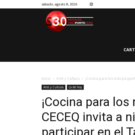
sábado, agosto 8, 2026
CART
Inicio
Arte y Cultura
¡Cocina para los más pequeños
Arte y Cultura
Lo de hoy
¡Cocina para los
CECEQ invita a n
participar en el T