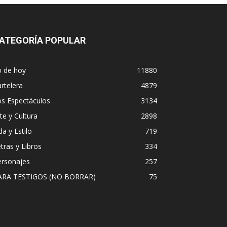
ATEGORÍA POPULAR
o de hoy
11880
rtelera
4879
os Espectáculos
3134
te y Cultura
2898
da y Estilo
719
tras y Libros
334
ersonajes
257
ARA TESTIGOS (NO BORRAR)
75