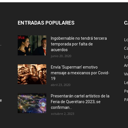
ENTRADAS POPULARES
C
Ingobernable no tendrá tercera
L
.
temporada por falta de
Ca
acuerdos
junio 20, 2020
L
Ar
Envía ‘Superman’ emotivo
mensaje a mexicanos por Covid-
Vi
19
Le
abril 23, 2020
P
Presentarán cartel artístico de la
P
de
Feria de Querétaro 2023; se
confirman...
octubre 2, 2023