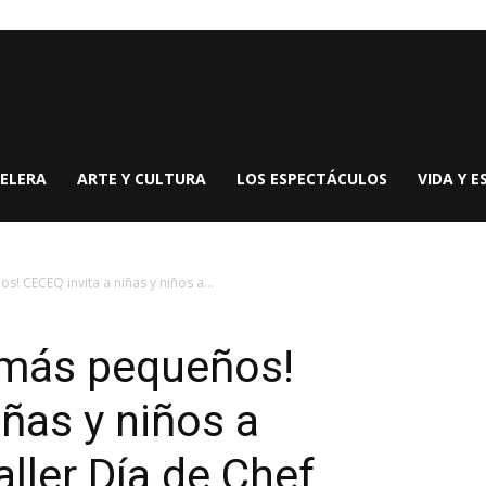
ELERA
ARTE Y CULTURA
LOS ESPECTÁCULOS
VIDA Y E
! CECEQ invita a niñas y niños a...
 más pequeños!
iñas y niños a
aller Día de Chef