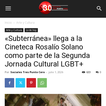
Inicio
Arte y Cultura
Arte y Cultura
Lo de hoy
«Subterránea» llega a la
Cineteca Rosalío Solano
como parte de la Segunda
Jornada Cultural LGBT+
Por
Sociales Tres Punto Cero
-
julio 1, 2026
633
0