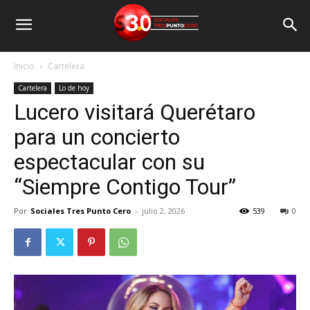
Inicio
Cartelera
Cartelera
Lo de hoy
Lucero visitará Querétaro
para un concierto
espectacular con su
“Siempre Contigo Tour”
Por
Sociales Tres Punto Cero
-
julio 2, 2026
539
0