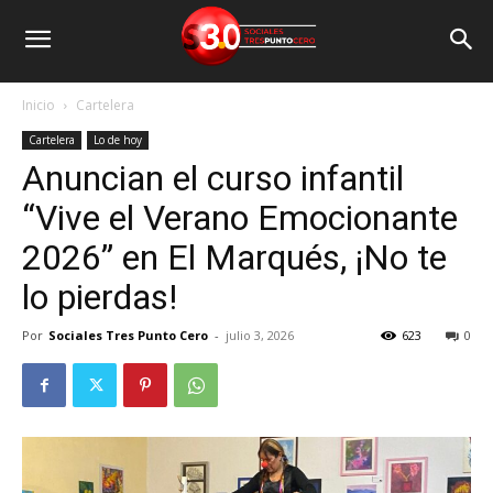
Inicio
Cartelera
Cartelera
Lo de hoy
Anuncian el curso infantil
“Vive el Verano Emocionante
2026” en El Marqués, ¡No te
lo pierdas!
Por
Sociales Tres Punto Cero
-
julio 3, 2026
623
0