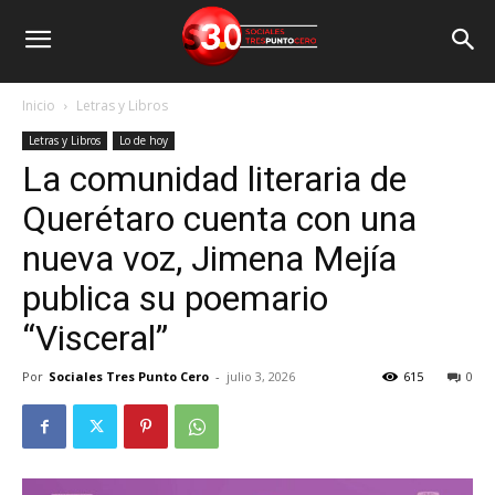
Inicio
Letras y Libros
Letras y Libros
Lo de hoy
La comunidad literaria de
Querétaro cuenta con una
nueva voz, Jimena Mejía
publica su poemario
“Visceral”
Por
Sociales Tres Punto Cero
-
julio 3, 2026
615
0