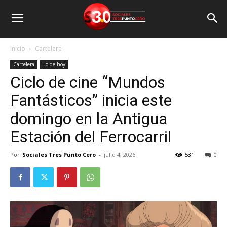
Inicio
Cartelera
Cartelera
Lo de hoy
Ciclo de cine “Mundos
Fantásticos” inicia este
domingo en la Antigua
Estación del Ferrocarril
Por
Sociales Tres Punto Cero
-
julio 4, 2026
531
0