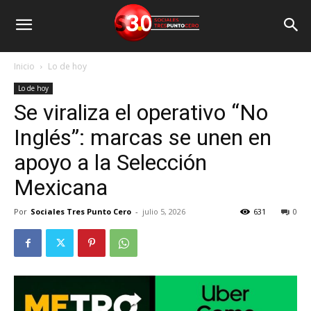
Inicio
Lo de hoy
Lo de hoy
Se viraliza el operativo “No
Inglés”: marcas se unen en
apoyo a la Selección
Mexicana
Por
Sociales Tres Punto Cero
-
julio 5, 2026
631
0