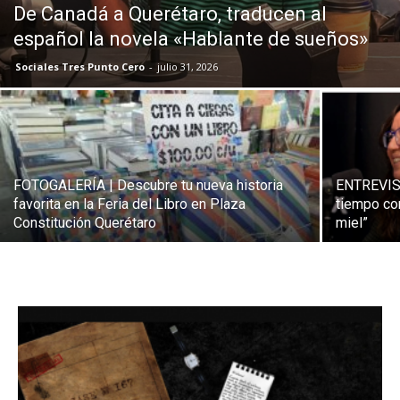
De Canadá a Querétaro, traducen al
español la novela «Hablante de sueños»
Sociales Tres Punto Cero
-
julio 31, 2026
FOTOGALERÍA | Descubre tu nueva historia
ENTREVIST
favorita en la Feria del Libro en Plaza
tiempo co
Constitución Querétaro
miel”