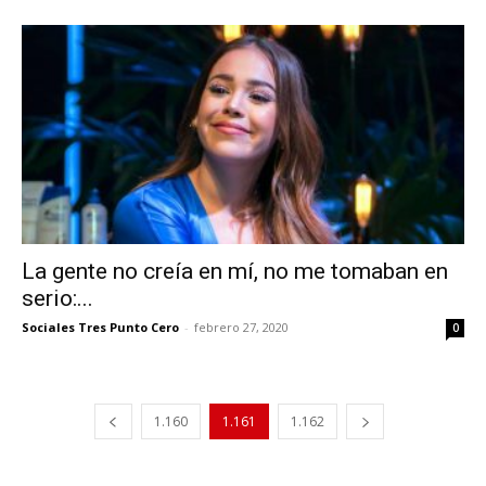
La gente no creía en mí, no me tomaban en
serio:...
Sociales Tres Punto Cero
-
febrero 27, 2020
0
1.160
1.161
1.162